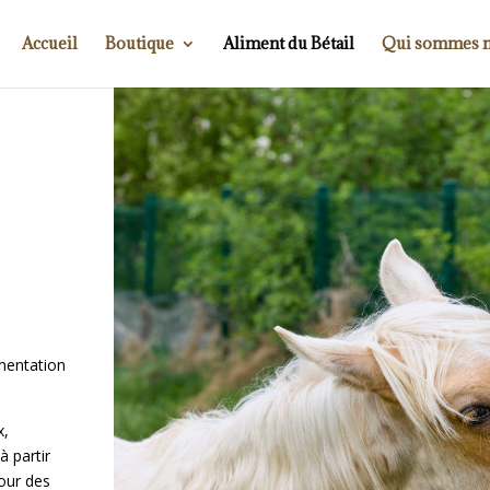
Accueil
Boutique
Aliment du Bétail
Qui sommes n
mentation
x,
à partir
our des