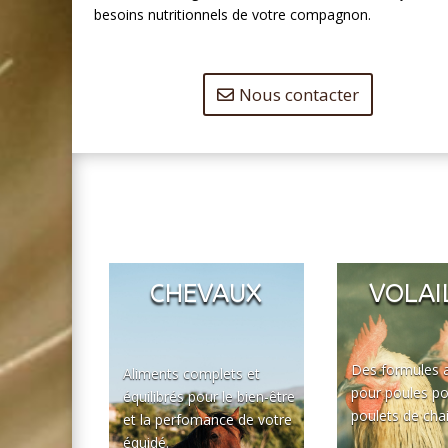
besoins nutritionnels de votre compagnon.
Nous contacter
CHEVAUX
VOLAI
Des formules 
Aliments complets et
pour poules p
équilibrés pour le bien-être
poulets de chai
et la perfomance de votre
équidé.