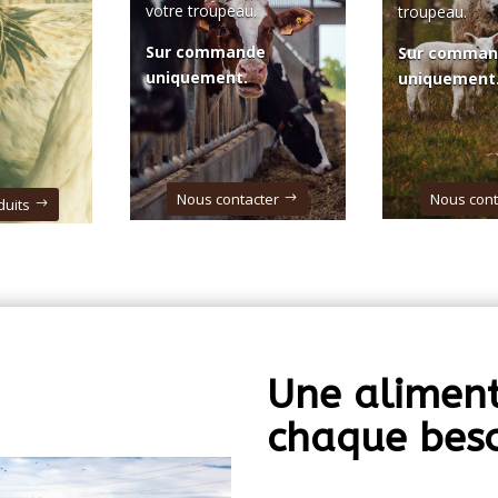
votre troupeau.
troupeau.
Sur commande
Sur comma
uniquement.
uniquement
Nous contacter
Nous cont
duits
Une alimen
chaque bes