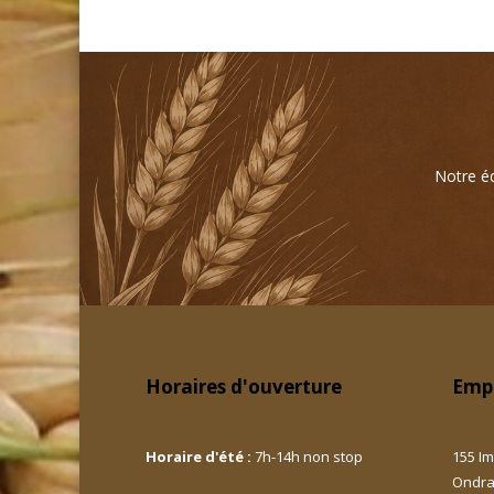
Notre éq
Horaires d'ouverture
Emp
Horaire d'été :
7h-14h non stop
155 Im
Ondr