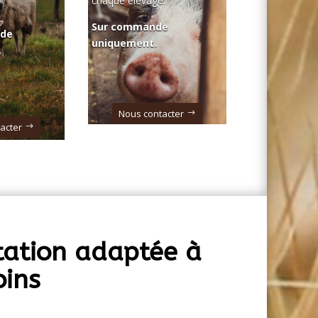
chaque élevage.
Sur commande
nde
uniquement.
.
Nous contacter
acter
tation adaptée à
oins