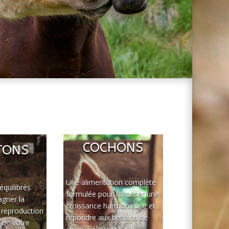
COCHONS
TONS
Une alimentation complète
équilibrés
formulée pour favoriser une
gner la
croissance harmonieuse et
a reproduction
répondre aux besoins de
e de votre