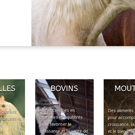
LLES
BOVINS
MOU
Aliments riches en
Des aliments 
adaptées
protéines et équilibrés
pour accompa
ondeuses et
pour favoriser la
croissance, l
r.
croissance et la santé de
et le bien-êtr