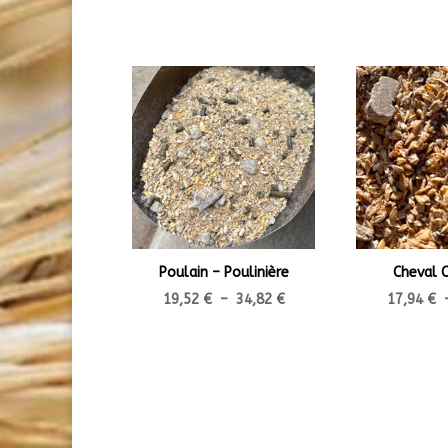
Poulain – Poulinière
Cheval C
Plage
19,52
€
–
34,82
€
17,94
€
de
prix :
19,52 €
à
34,82 €