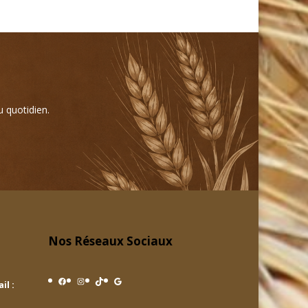
u quotidien.
Nos Réseaux Sociaux
Facebook
Instagram
TikTok
Google
il :