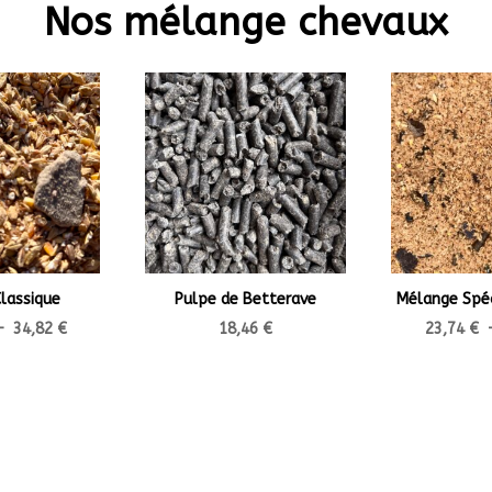
Nos mélange chevaux
lassique
Pulpe de Betterave
Mélange Spéc
Plage
–
34,82
€
18,46
€
23,74
€
de
prix :
17,94 €
à
34,82 €