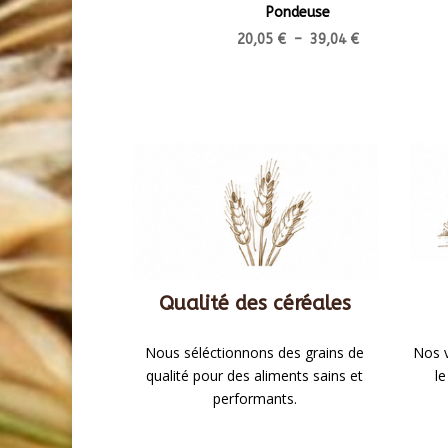
Pondeuse
Plage
20,05
€
–
39,04
€
de
prix :
20,05 €
à
39,04 €
Qualité des céréales
Nous séléctionnons des grains de
Nos v
qualité pour des aliments sains et
le
performants.