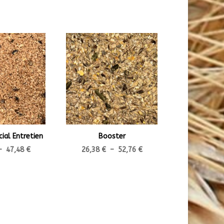
ial Entretien
Booster
Plage
Plage
–
47,48
€
26,38
€
–
52,76
€
de
de
prix :
prix :
23,74 €
26,38 €
à
à
47,48 €
52,76 €